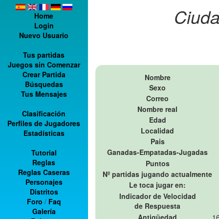
Ciuda
Home
Login
Nuevo Usuario
Tus partidas
Juegos sin Comenzar
Crear Partida
Nombre
Búsquedas
Sexo
Tus Mensajes
Correo
Nombre real
Clasificación
Edad
Perfiles de Jugadores
Localidad
Estadísticas
Pais
Ganadas-Empatadas-Jugadas
Tutorial
Reglas
Puntos
Reglas Caseras
Nº partidas jugando actualmente
Personajes
Le toca jugar en:
Distritos
Indicador de Velocidad
Foro
/
Faq
de Respuesta
Galería
Antigüedad
16