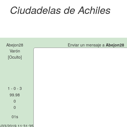
Ciudadelas de Achiles
Abejon28
Enviar un mensaje a
Abejon28
Varón
[Oculto]
1 - 0 - 3
99.98
0
0
01s
/03/2019 11:31:35