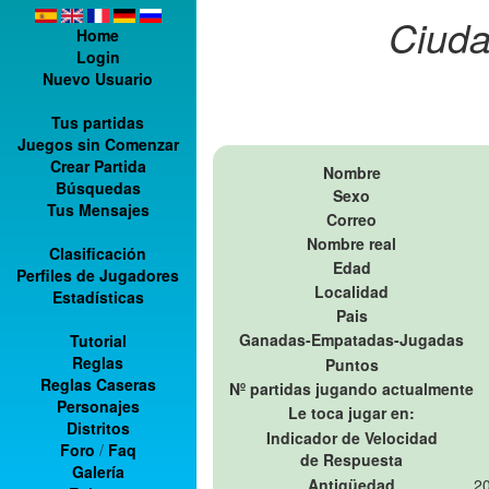
Ciuda
Home
Login
Nuevo Usuario
Tus partidas
Juegos sin Comenzar
Crear Partida
Nombre
Búsquedas
Sexo
Tus Mensajes
Correo
Nombre real
Clasificación
Edad
Perfiles de Jugadores
Localidad
Estadísticas
Pais
Ganadas-Empatadas-Jugadas
Tutorial
Reglas
Puntos
Reglas Caseras
Nº partidas jugando actualmente
Personajes
Le toca jugar en:
Distritos
Indicador de Velocidad
Foro
/
Faq
de Respuesta
Galería
Antigüedad
20