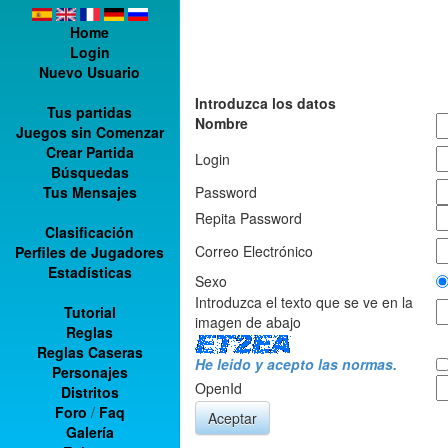
Home
Login
Nuevo Usuario
Introduzca los datos
Tus partidas
Nombre
Juegos sin Comenzar
Crear Partida
Login
Búsquedas
Tus Mensajes
Password
Repita Password
Clasificación
Correo Electrónico
Perfiles de Jugadores
Estadísticas
Sexo
Introduzca el texto que se ve en la
Tutorial
imagen de abajo
Reglas
Reglas Caseras
He leido y acepto las normas.
Personajes
OpenId
Distritos
Foro
/
Faq
Galería