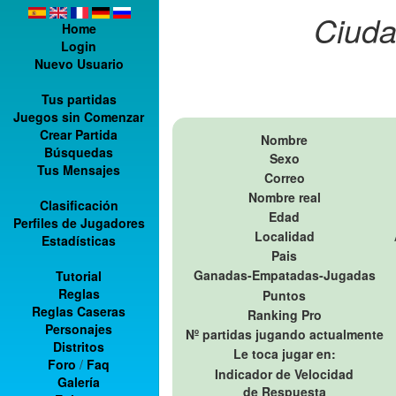
Ciuda
Home
Login
Nuevo Usuario
Tus partidas
Juegos sin Comenzar
Crear Partida
Nombre
Búsquedas
Sexo
Tus Mensajes
Correo
Nombre real
Clasificación
Edad
Perfiles de Jugadores
Localidad
Estadísticas
Pais
Ganadas-Empatadas-Jugadas
Tutorial
Reglas
Puntos
Reglas Caseras
Ranking Pro
Personajes
Nº partidas jugando actualmente
Distritos
Le toca jugar en:
Foro
/
Faq
Indicador de Velocidad
Galería
de Respuesta