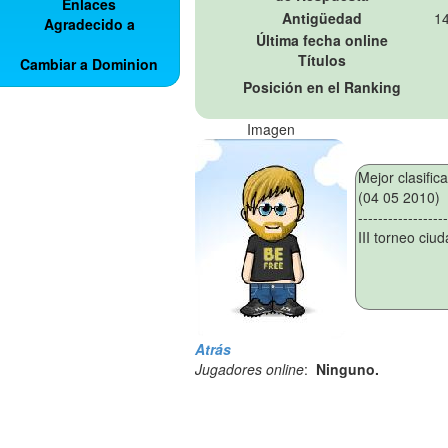
Enlaces
Antigüedad
14
Agradecido a
Última fecha online
Títulos
Cambiar a Dominion
Posición en el Ranking
Imagen
Atrás
Jugadores online
:
Ninguno.