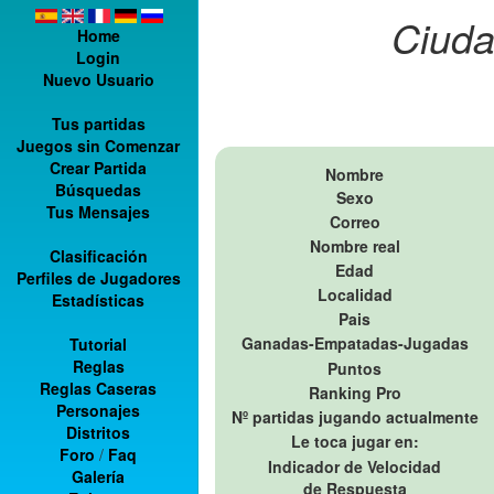
Ciuda
Home
Login
Nuevo Usuario
Tus partidas
Juegos sin Comenzar
Crear Partida
Nombre
Búsquedas
Sexo
Tus Mensajes
Correo
Nombre real
Clasificación
Edad
Perfiles de Jugadores
Localidad
Estadísticas
Pais
Ganadas-Empatadas-Jugadas
Tutorial
Reglas
Puntos
Reglas Caseras
Ranking Pro
Personajes
Nº partidas jugando actualmente
Distritos
Le toca jugar en:
Foro
/
Faq
Indicador de Velocidad
Galería
de Respuesta