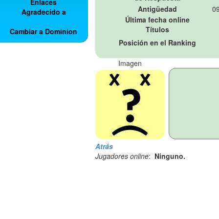
Enlaces
Antigüedad
09
Agradecido a
Última fecha online
Títulos
Cambiar a Dominion
Posición en el Ranking
Imagen
Atrás
Jugadores online
:
Ninguno.