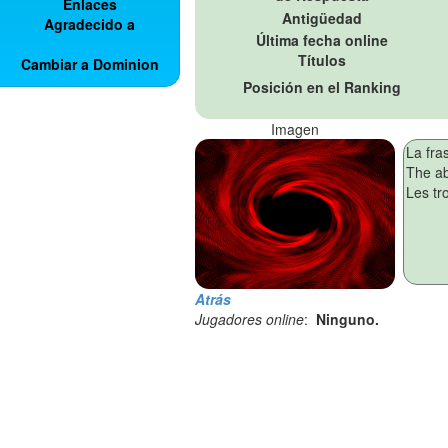
Enlaces
Antigüedad
Agradecido a
Última fecha online
Títulos
Cambiar a Dominion
Posición en el Ranking
Imagen
Atrás
Jugadores online
:
Ninguno.