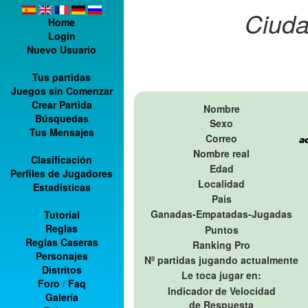
Ciuda
Home
Login
Nuevo Usuario
Tus partidas
Juegos sin Comenzar
Crear Partida
Nombre
Búsquedas
Sexo
Tus Mensajes
Correo
Nombre real
Clasificación
Edad
Perfiles de Jugadores
Localidad
Estadísticas
Pais
Ganadas-Empatadas-Jugadas
Tutorial
Reglas
Puntos
Reglas Caseras
Ranking Pro
Personajes
Nº partidas jugando actualmente
Distritos
Le toca jugar en:
Foro
/
Faq
Indicador de Velocidad
Galería
de Respuesta