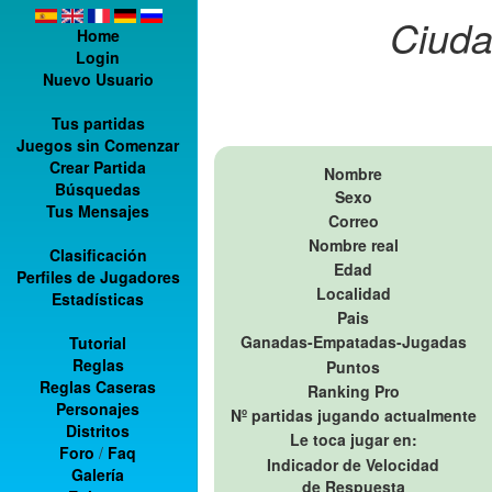
Ciuda
Home
Login
Nuevo Usuario
Tus partidas
Juegos sin Comenzar
Crear Partida
Nombre
Búsquedas
Sexo
Tus Mensajes
Correo
Nombre real
Clasificación
Edad
Perfiles de Jugadores
Localidad
Estadísticas
Pais
Ganadas-Empatadas-Jugadas
Tutorial
Reglas
Puntos
Reglas Caseras
Ranking Pro
Personajes
Nº partidas jugando actualmente
Distritos
Le toca jugar en:
Foro
/
Faq
Indicador de Velocidad
Galería
de Respuesta