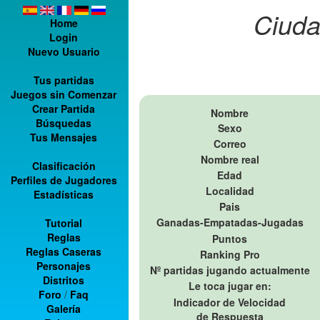
Ciuda
Home
Login
Nuevo Usuario
Tus partidas
Juegos sin Comenzar
Crear Partida
Nombre
Búsquedas
Sexo
Tus Mensajes
Correo
Nombre real
Clasificación
Edad
Perfiles de Jugadores
Localidad
Estadísticas
Pais
Ganadas-Empatadas-Jugadas
Tutorial
Reglas
Puntos
Reglas Caseras
Ranking Pro
Personajes
Nº partidas jugando actualmente
Distritos
Le toca jugar en:
Foro
/
Faq
Indicador de Velocidad
Galería
de Respuesta