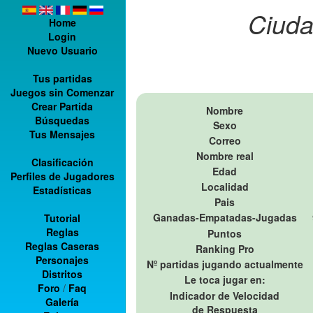
Ciuda
Home
Login
Nuevo Usuario
Tus partidas
Juegos sin Comenzar
Crear Partida
Nombre
Búsquedas
Sexo
Tus Mensajes
Correo
Nombre real
Clasificación
Edad
Perfiles de Jugadores
Localidad
Estadísticas
Pais
Ganadas-Empatadas-Jugadas
Tutorial
Reglas
Puntos
Reglas Caseras
Ranking Pro
Personajes
Nº partidas jugando actualmente
Distritos
Le toca jugar en:
Foro
/
Faq
Indicador de Velocidad
Galería
de Respuesta