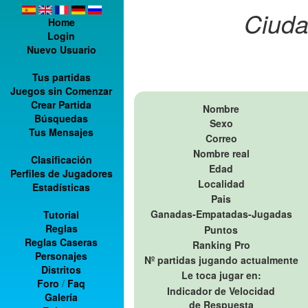
Ciuda
Home
Login
Nuevo Usuario
Tus partidas
Juegos sin Comenzar
Crear Partida
Nombre
Búsquedas
Sexo
Tus Mensajes
Correo
Nombre real
Clasificación
Edad
Perfiles de Jugadores
Localidad
Estadísticas
Pais
Ganadas-Empatadas-Jugadas
Tutorial
Reglas
Puntos
Reglas Caseras
Ranking Pro
Personajes
Nº partidas jugando actualmente
Distritos
Le toca jugar en:
Foro
/
Faq
Indicador de Velocidad
Galería
de Respuesta