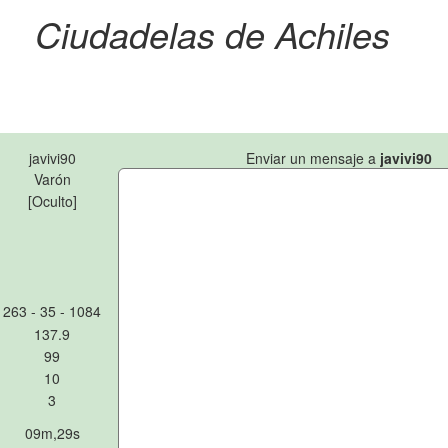
Ciudadelas de Achiles
javivi90
Enviar un mensaje a
javivi90
Varón
[Oculto]
263 - 35 - 1084
137.9
99
10
3
09m,29s