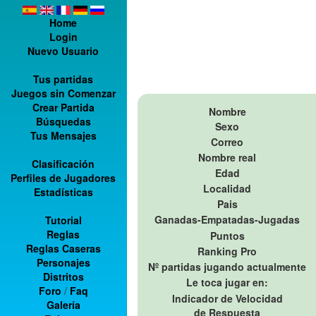
Home
Login
Nuevo Usuario
Tus partidas
Juegos sin Comenzar
Crear Partida
Nombre
Búsquedas
Sexo
Tus Mensajes
Correo
Nombre real
Clasificación
Edad
Perfiles de Jugadores
Localidad
Estadísticas
Pais
Ganadas-Empatadas-Jugadas
Tutorial
Reglas
Puntos
Reglas Caseras
Ranking Pro
Personajes
Nº partidas jugando actualmente
Distritos
Le toca jugar en:
Foro
/
Faq
Indicador de Velocidad
Galería
de Respuesta