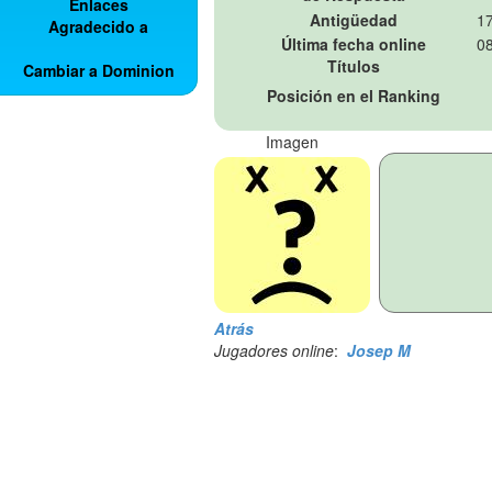
Enlaces
Antigüedad
17
Agradecido a
Última fecha online
08
Títulos
Cambiar a Dominion
Posición en el Ranking
Imagen
Atrás
Jugadores online
:
Josep M