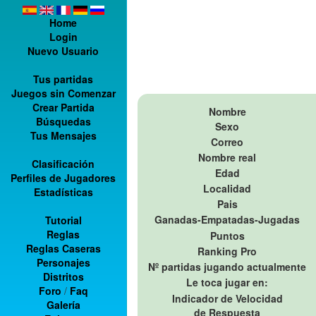
Home
Login
Nuevo Usuario
Tus partidas
Juegos sin Comenzar
Crear Partida
Nombre
Búsquedas
Sexo
Tus Mensajes
Correo
Nombre real
Clasificación
Edad
Perfiles de Jugadores
Localidad
Estadísticas
Pais
Ganadas-Empatadas-Jugadas
Tutorial
Reglas
Puntos
Reglas Caseras
Ranking Pro
Personajes
Nº partidas jugando actualmente
Distritos
Le toca jugar en:
Foro
/
Faq
Indicador de Velocidad
Galería
de Respuesta