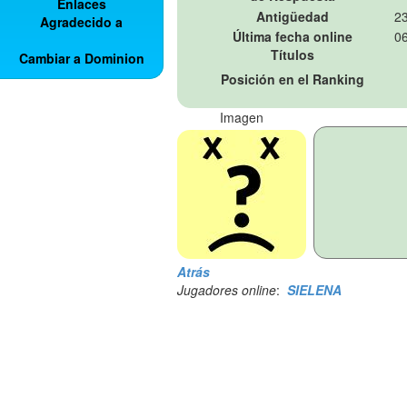
Enlaces
Antigüedad
23
Agradecido a
Última fecha online
06
Títulos
Cambiar a Dominion
Posición en el Ranking
Imagen
Atrás
Jugadores online
:
SIELENA