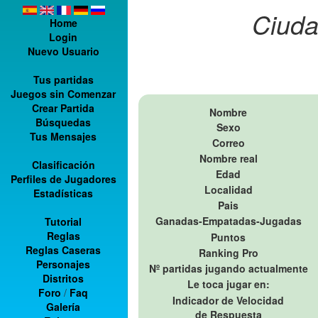
Ciuda
Home
Login
Nuevo Usuario
Tus partidas
Juegos sin Comenzar
Crear Partida
Nombre
Búsquedas
Sexo
Tus Mensajes
Correo
Nombre real
Clasificación
Edad
Perfiles de Jugadores
Localidad
Estadísticas
Pais
Ganadas-Empatadas-Jugadas
Tutorial
Reglas
Puntos
Reglas Caseras
Ranking Pro
Personajes
Nº partidas jugando actualmente
Distritos
Le toca jugar en:
Foro
/
Faq
Indicador de Velocidad
Galería
de Respuesta