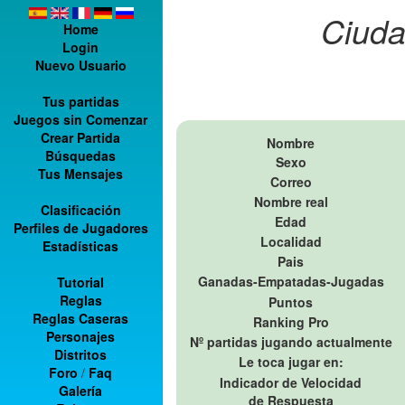
Ciuda
Home
Login
Nuevo Usuario
Tus partidas
Juegos sin Comenzar
Crear Partida
Nombre
Búsquedas
Sexo
Tus Mensajes
Correo
Nombre real
Clasificación
Edad
Perfiles de Jugadores
Localidad
Estadísticas
Pais
Ganadas-Empatadas-Jugadas
Tutorial
Reglas
Puntos
Reglas Caseras
Ranking Pro
Personajes
Nº partidas jugando actualmente
Distritos
Le toca jugar en:
Foro
/
Faq
Indicador de Velocidad
Galería
de Respuesta