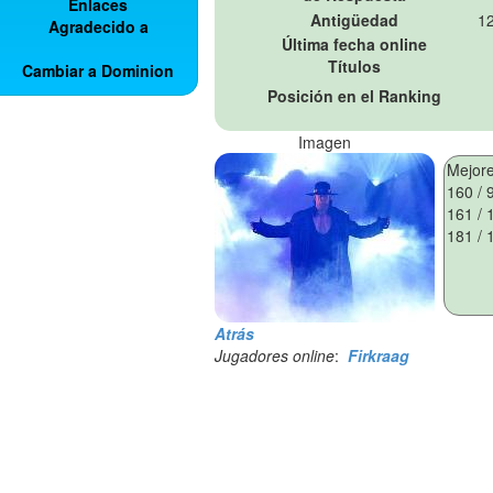
Enlaces
Antigüedad
12
Agradecido a
Última fecha online
Títulos
Cambiar a Dominion
Posición en el Ranking
Imagen
Atrás
Jugadores online
:
Firkraag