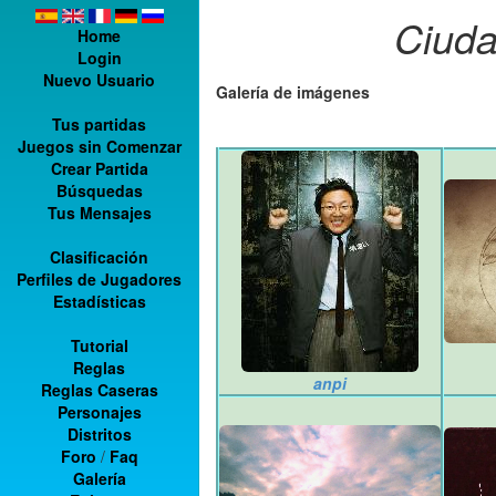
Ciuda
Home
Login
Nuevo Usuario
Galería de imágenes
Tus partidas
Juegos sin Comenzar
Crear Partida
Búsquedas
Tus Mensajes
Clasificación
Perfiles de Jugadores
Estadísticas
Tutorial
Reglas
anpi
Reglas Caseras
Personajes
Distritos
Foro
/
Faq
Galería