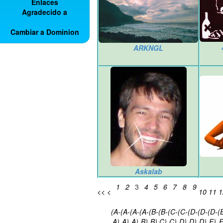
Enlaces
Agradecido a
Cambiar a Dominion
ARKNGL
Askalab
1
2
3
4
5
6
7
8
9
<<
<
10
11
1
(A-
(A-
(A-
(A-
(B-
(B-
(C-
(C-
(D-
(D-
(D-
(
A)
A)
A)
B)
B)
C)
C)
D)
D)
D)
E)
E