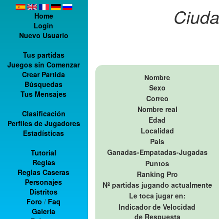
Ciuda
Home
Login
Nuevo Usuario
Tus partidas
Juegos sin Comenzar
Crear Partida
Nombre
Búsquedas
Sexo
Tus Mensajes
Correo
Nombre real
Clasificación
Edad
Perfiles de Jugadores
Localidad
Estadísticas
Pais
Ganadas-Empatadas-Jugadas
Tutorial
Reglas
Puntos
Reglas Caseras
Ranking Pro
Personajes
Nº partidas jugando actualmente
Distritos
Le toca jugar en:
Foro
/
Faq
Indicador de Velocidad
Galería
de Respuesta