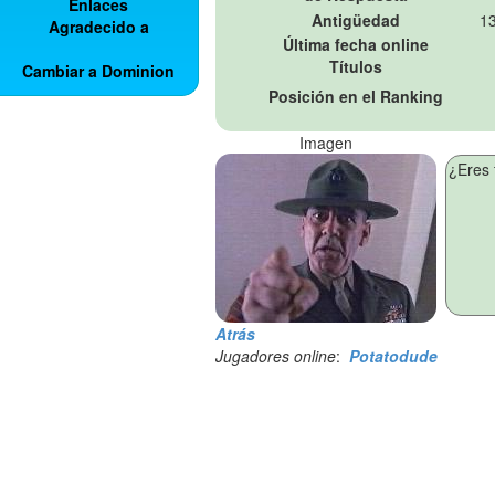
Enlaces
Antigüedad
13
Agradecido a
Última fecha online
Títulos
Cambiar a Dominion
Posición en el Ranking
Imagen
Atrás
Jugadores online
:
Potatodude