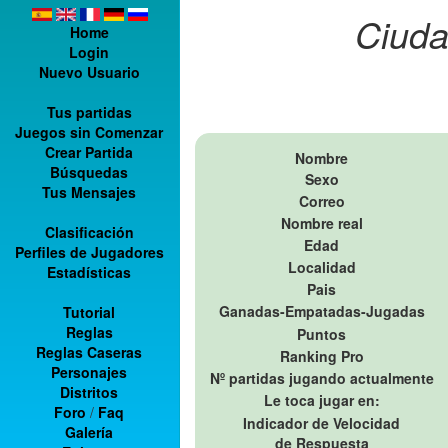
Ciuda
Home
Login
Nuevo Usuario
Tus partidas
Juegos sin Comenzar
Crear Partida
Nombre
Búsquedas
Sexo
Tus Mensajes
Correo
Nombre real
Clasificación
Edad
Perfiles de Jugadores
Localidad
Estadísticas
Pais
Ganadas-Empatadas-Jugadas
Tutorial
Reglas
Puntos
Reglas Caseras
Ranking Pro
Personajes
Nº partidas jugando actualmente
Distritos
Le toca jugar en:
Foro
/
Faq
Indicador de Velocidad
Galería
de Respuesta