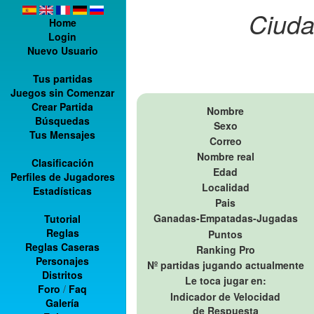
Ciuda
Home
Login
Nuevo Usuario
Tus partidas
Juegos sin Comenzar
Crear Partida
Nombre
Búsquedas
Sexo
Tus Mensajes
Correo
Nombre real
Clasificación
Edad
Perfiles de Jugadores
Localidad
Estadísticas
Pais
Ganadas-Empatadas-Jugadas
Tutorial
Reglas
Puntos
Reglas Caseras
Ranking Pro
Personajes
Nº partidas jugando actualmente
Distritos
Le toca jugar en:
Foro
/
Faq
Indicador de Velocidad
Galería
de Respuesta