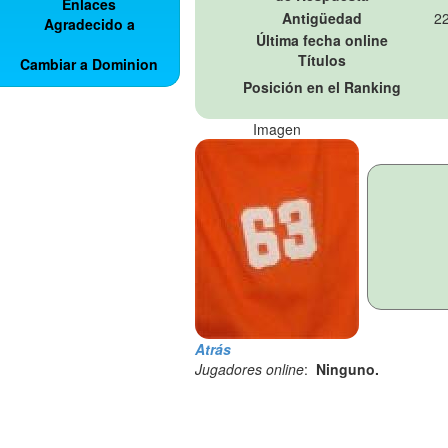
Enlaces
Antigüedad
22
Agradecido a
Última fecha online
Títulos
Cambiar a Dominion
Posición en el Ranking
Imagen
Atrás
Jugadores online
:
Ninguno.