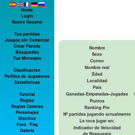
Home
Login
Nuevo Usuario
Tus partidas
Juegos sin Comenzar
Crear Partida
Nombre
Búsquedas
Sexo
Tus Mensajes
Correo
Nombre real
Clasificación
Edad
Perfiles de Jugadores
Localidad
Estadísticas
Pais
Ganadas-Empatadas-Jugadas
Tutorial
Reglas
Puntos
Reglas Caseras
Ranking Pro
Personajes
Nº partidas jugando actualmente
Distritos
Le toca jugar en:
Foro
/
Faq
Indicador de Velocidad
Galería
de Respuesta