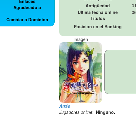
Enlaces
Antigüedad
01
Agradecido a
Última fecha online
06
Títulos
Cambiar a Dominion
Posición en el Ranking
Imagen
Atrás
Jugadores online
:
Ninguno.