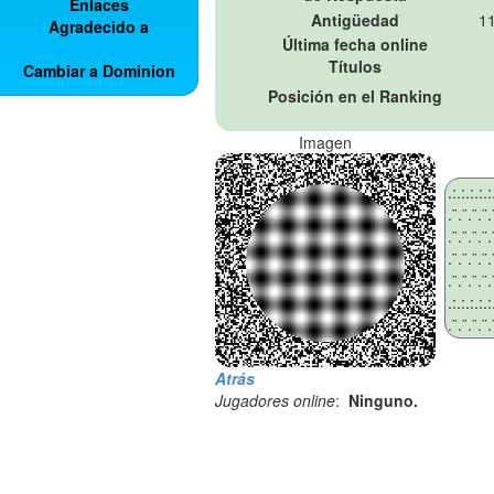
Enlaces
Antigüedad
11
Agradecido a
Última fecha online
Títulos
Cambiar a Dominion
Posición en el Ranking
Imagen
Atrás
Jugadores online
:
Ninguno.