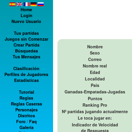
Home
Login
Nuevo Usuario
Tus partidas
Juegos sin Comenzar
Crear Partida
Nombre
Búsquedas
Sexo
Tus Mensajes
Correo
Nombre real
Clasificación
Edad
Perfiles de Jugadores
Localidad
Estadísticas
Pais
Ganadas-Empatadas-Jugadas
Tutorial
Reglas
Puntos
Reglas Caseras
Ranking Pro
Personajes
Nº partidas jugando actualmente
Distritos
Le toca jugar en:
Foro
/
Faq
Indicador de Velocidad
Galería
de Respuesta