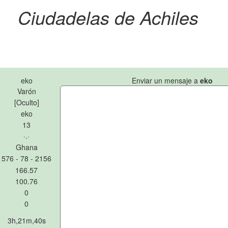
Ciudadelas de Achiles
eko
Enviar un mensaje a
eko
Varón
[Oculto]
eko
13
·.·
Ghana
576 - 78 - 2156
166.57
100.76
0
0
3h,21m,40s