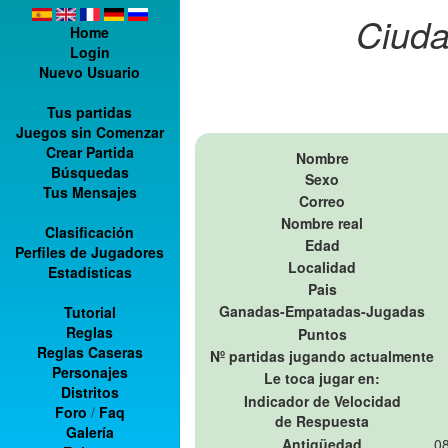
Ciuda
Home
Login
Nuevo Usuario
Tus partidas
Juegos sin Comenzar
Crear Partida
Nombre
Búsquedas
Sexo
Tus Mensajes
Correo
Nombre real
Clasificación
Edad
Perfiles de Jugadores
Localidad
Estadísticas
Pais
Ganadas-Empatadas-Jugadas
Tutorial
Reglas
Puntos
Reglas Caseras
Nº partidas jugando actualmente
Personajes
Le toca jugar en:
Distritos
Indicador de Velocidad
Foro
/
Faq
de Respuesta
Galería
Antigüedad
08